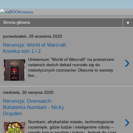
▼
poniedziałek, 28 września 2020
Recenzja: World of Warcraft.
Kronika tom 1 i 2
›
Uniwersum "World of Warcraft" na przestrzeni
ostatnich dwóch dekad rozrosło się do
niebotycznych rozmiarów. Obecnie to swoisty
fen...
niedziela, 30 sierpnia 2020
Recenzja: Overwatch:
Bohaterka Numbani - Nicky
Drayden
›
Numbani, afrykańskie miasto, technologicznie
rozwinięte, gdzie ludzie i inteligentne roboty –
omniki żyją w zgodzie i pokoju. Jednak do czas...